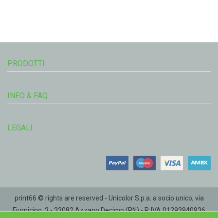
PRODOTTI
INFO & FAQ
LEGALI
print66 © rights are reserved - Unicolor S.p.a. a socio unico, via
Fiumicino, 3 - 33082 Azzano Decimo (PN) - P. IVA 01293940936